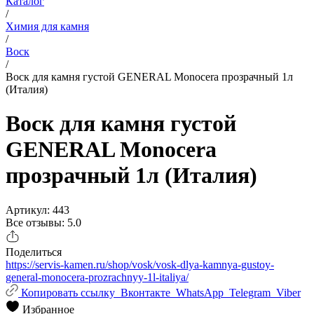
Каталог
/
Химия для камня
/
Воск
/
Воск для камня густой GENERAL Monocera прозрачный 1л
(Италия)
Воск для камня густой
GENERAL Monocera
прозрачный 1л (Италия)
Артикул: 443
Все отзывы: 5.0
Поделиться
https://servis-kamen.ru/shop/vosk/vosk-dlya-kamnya-gustoy-
general-monocera-prozrachnyy-1l-italiya/
Копировать ссылку
Вконтакте
WhatsApp
Telegram
Viber
Избранное