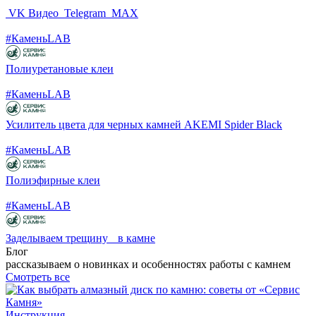
VK Видео
Telegram
MAX
#КаменьLAB
Полиуретановые клеи
#КаменьLAB
Усилитель цвета для черных камней AKEMI Spider Black
#КаменьLAB
Полиэфирные клеи
#КаменьLAB
Заделываем трещину в камне
Блог
рассказываем о новинках и особенностях работы с камнем
Смотреть все
Инструкция