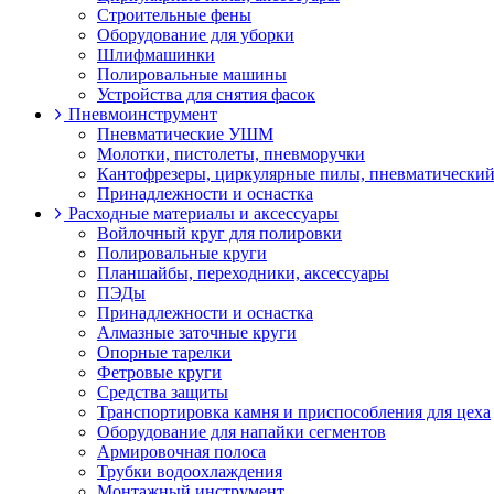
Строительные фены
Оборудование для уборки
Шлифмашинки
Полировальные машины
Устройства для снятия фасок
Пневмоинструмент
Пневматические УШМ
Молотки, пистолеты, пневморучки
Кантофрезеры, циркулярные пилы, пневматический
Принадлежности и оснастка
Расходные материалы и аксессуары
Войлочный круг для полировки
Полировальные круги
Планшайбы, переходники, аксессуары
ПЭДы
Принадлежности и оснастка
Алмазные заточные круги
Опорные тарелки
Фетровые круги
Средства защиты
Транспортировка камня и приспособления для цеха
Оборудование для напайки сегментов
Армировочная полоса
Трубки водоохлаждения
Монтажный инструмент