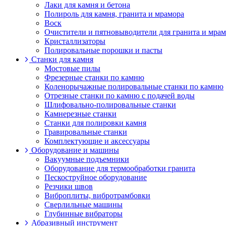
Лаки для камня и бетона
Полироль для камня, гранита и мрамора
Воск
Очистители и пятновыводители для гранита и мра
Кристаллизаторы
Полировальные порошки и пасты
Станки для камня
Мостовые пилы
Фрезерные станки по камню
Коленорычажные полировальные станки по камню
Отрезные станки по камню с подачей воды
Шлифовально-полировальные станки
Камнерезные станки
Станки для полировки камня
Гравировальные станки
Комплектующие и аксессуары
Оборудование и машины
Вакуумные подъемники
Оборудование для термообработки гранита
Пескоструйное оборудование
Резчики швов
Виброплиты, вибротрамбовки
Cверлильные машины
Глубинные вибраторы
Абразивный инструмент