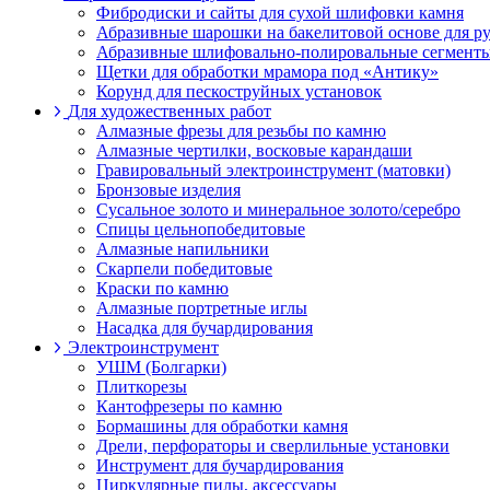
Фибродиски и сайты для сухой шлифовки камня
Абразивные шарошки на бакелитовой основе для 
Абразивные шлифовально-полировальные сегменты
Щетки для обработки мрамора под «Антику»
Корунд для пескоструйных установок
Для художественных работ
Алмазные фрезы для резьбы по камню
Алмазные чертилки, восковые карандаши
Гравировальный электроинструмент (матовки)
Бронзовые изделия
Сусальное золото и минеральное золото/серебро
Спицы цельнопобедитовые
Алмазные напильники
Скарпели победитовые
Краски по камню
Алмазные портретные иглы
Насадка для бучардирования
Электроинструмент
УШМ (Болгарки)
Плиткорезы
Кантофрезеры по камню
Бормашины для обработки камня
Дрели, перфораторы и сверлильные установки
Инструмент для бучардирования
Циркулярные пилы, аксессуары