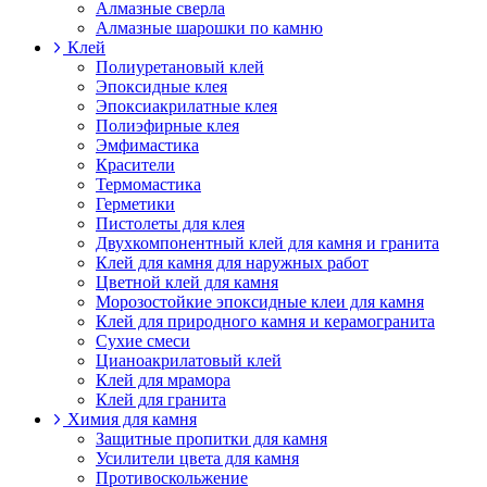
Алмазные сверла
Алмазные шарошки по камню
Клей
Полиуретановый клей
Эпоксидные клея
Эпоксиакрилатные клея
Полиэфирные клея
Эмфимастика
Красители
Термомастика
Герметики
Пистолеты для клея
Двухкомпонентный клей для камня и гранита
Клей для камня для наружных работ
Цветной клей для камня
Морозостойкие эпоксидные клеи для камня
Клей для природного камня и керамогранита
Сухие смеси
Цианоакрилатовый клей
Клей для мрамора
Клей для гранита
Химия для камня
Защитные пропитки для камня
Усилители цвета для камня
Противоскольжение