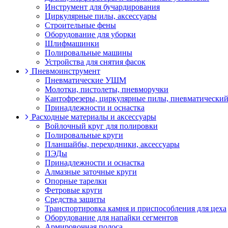
Инструмент для бучардирования
Циркулярные пилы, аксессуары
Строительные фены
Оборудование для уборки
Шлифмашинки
Полировальные машины
Устройства для снятия фасок
Пневмоинструмент
Пневматические УШМ
Молотки, пистолеты, пневморучки
Кантофрезеры, циркулярные пилы, пневматический
Принадлежности и оснастка
Расходные материалы и аксессуары
Войлочный круг для полировки
Полировальные круги
Планшайбы, переходники, аксессуары
ПЭДы
Принадлежности и оснастка
Алмазные заточные круги
Опорные тарелки
Фетровые круги
Средства защиты
Транспортировка камня и приспособления для цеха
Оборудование для напайки сегментов
Армировочная полоса