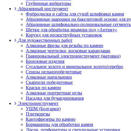
Глубинные вибраторы
Абразивный инструмент
Фибродиски и сайты для сухой шлифовки камня
Абразивные шарошки на бакелитовой основе для 
Абразивные шлифовально-полировальные сегменты
Щетки для обработки мрамора под «Антику»
Корунд для пескоструйных установок
Для художественных работ
Алмазные фрезы для резьбы по камню
Алмазные чертилки, восковые карандаши
Гравировальный электроинструмент (матовки)
Бронзовые изделия
Сусальное золото и минеральное золото/серебро
Спицы цельнопобедитовые
Алмазные напильники
Скарпели победитовые
Краски по камню
Алмазные портретные иглы
Насадка для бучардирования
Электроинструмент
УШМ (Болгарки)
Плиткорезы
Кантофрезеры по камню
Бормашины для обработки камня
Дрели, перфораторы и сверлильные установки