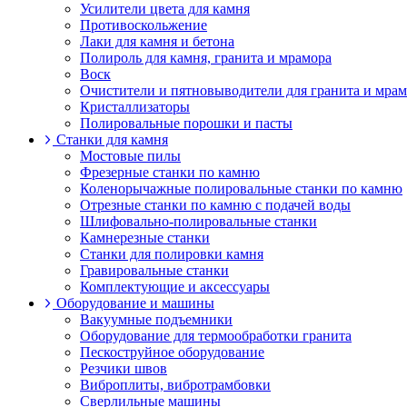
Усилители цвета для камня
Противоскольжение
Лаки для камня и бетона
Полироль для камня, гранита и мрамора
Воск
Очистители и пятновыводители для гранита и мра
Кристаллизаторы
Полировальные порошки и пасты
Станки для камня
Мостовые пилы
Фрезерные станки по камню
Коленорычажные полировальные станки по камню
Отрезные станки по камню с подачей воды
Шлифовально-полировальные станки
Камнерезные станки
Станки для полировки камня
Гравировальные станки
Комплектующие и аксессуары
Оборудование и машины
Вакуумные подъемники
Оборудование для термообработки гранита
Пескоструйное оборудование
Резчики швов
Виброплиты, вибротрамбовки
Cверлильные машины