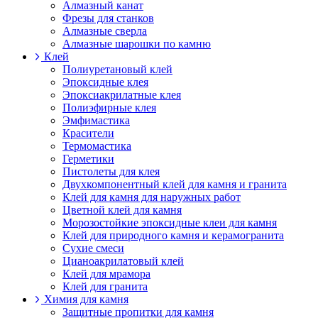
Алмазный канат
Фрезы для станков
Алмазные сверла
Алмазные шарошки по камню
Клей
Полиуретановый клей
Эпоксидные клея
Эпоксиакрилатные клея
Полиэфирные клея
Эмфимастика
Красители
Термомастика
Герметики
Пистолеты для клея
Двухкомпонентный клей для камня и гранита
Клей для камня для наружных работ
Цветной клей для камня
Морозостойкие эпоксидные клеи для камня
Клей для природного камня и керамогранита
Сухие смеси
Цианоакрилатовый клей
Клей для мрамора
Клей для гранита
Химия для камня
Защитные пропитки для камня