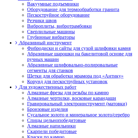
Вакуумные подъемники
Оборудование для термообработки гранита
Пескоструйное оборудование
Резчики швов
Виброплиты, вибротрамбовки
Cверлильные машины
Глубинные вибраторы
Абразивный инструмент
Фибродиски и сайты для сухой шлифовки камня
Абразивные шарошки на бакелитовой основе для
ручных машин
Абразивные шлифовально-полировальные
сегменты для станков
Щетки для обработки мрамора под «Антику»
Корунд для пескоструйных установок
Для художественных работ
Алмазные фрезы для резьбы по камню
Алмазные чертилки, восковые карандаши
Гравировальный электроинструмент (матовки)
Бронзовые изделия
Сусальное золото и минеральное золото/серебро
Спицы цельнопобедитовые
Алмазные напильники
Скарпели победитовые
Краски по камню