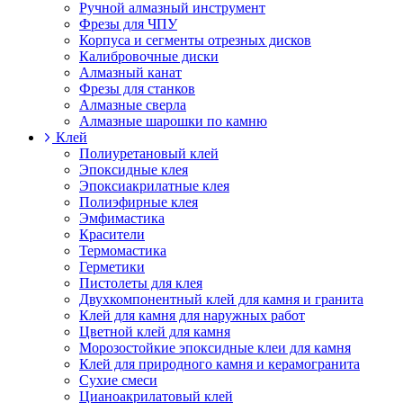
Ручной алмазный инструмент
Фрезы для ЧПУ
Корпуса и сегменты отрезных дисков
Калибровочные диски
Алмазный канат
Фрезы для станков
Алмазные сверла
Алмазные шарошки по камню
Клей
Полиуретановый клей
Эпоксидные клея
Эпоксиакрилатные клея
Полиэфирные клея
Эмфимастика
Красители
Термомастика
Герметики
Пистолеты для клея
Двухкомпонентный клей для камня и гранита
Клей для камня для наружных работ
Цветной клей для камня
Морозостойкие эпоксидные клеи для камня
Клей для природного камня и керамогранита
Сухие смеси
Цианоакрилатовый клей