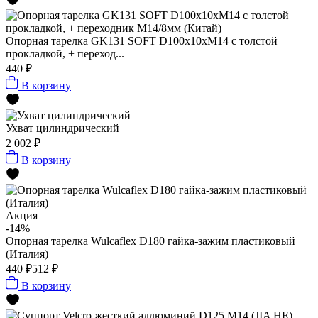
Опорная тарелка GK131 SOFT D100x10xМ14 c толстой
прокладкой, + переход...
440 ₽
В корзину
Ухват цилиндрический
2 002 ₽
В корзину
Акция
-14%
Опорная тарелка Wulcaflex D180 гайка-зажим пластиковый
(Италия)
440 ₽
512 ₽
В корзину