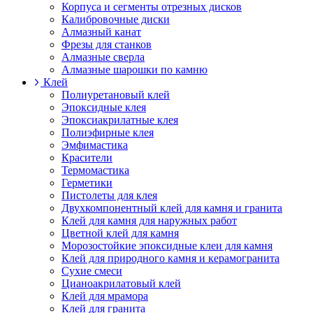
Корпуса и сегменты отрезных дисков
Калибровочные диски
Алмазный канат
Фрезы для станков
Алмазные сверла
Алмазные шарошки по камню
Клей
Полиуретановый клей
Эпоксидные клея
Эпоксиакрилатные клея
Полиэфирные клея
Эмфимастика
Красители
Термомастика
Герметики
Пистолеты для клея
Двухкомпонентный клей для камня и гранита
Клей для камня для наружных работ
Цветной клей для камня
Морозостойкие эпоксидные клеи для камня
Клей для природного камня и керамогранита
Сухие смеси
Цианоакрилатовый клей
Клей для мрамора
Клей для гранита