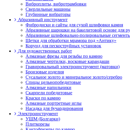
Виброплиты, вибротрамбовки
Cверлильные машины
Глубинные вибраторы
Абразивный инструмент
Фибродиски и сайты для сухой шлифовки камня
Абразивные шарошки на бакелитовой основе для 
Абразивные шлифовально-полировальные сегменты
Щетки для обработки мрамора под «Антику»
Корунд для пескоструйных установок
Для художественных работ
Алмазные фрезы для резьбы по камню
Алмазные чертилки, восковые карандаши
Гравировальный электроинструмент (матовки)
Бронзовые изделия
Сусальное золото и минеральное золото/серебро
Спицы цельнопобедитовые
Алмазные напильники
Скарпели победитовые
Краски по камню
Алмазные портретные иглы
Насадка для бучардирования
Электроинструмент
УШМ (Болгарки)
Плиткорезы
Кантофрезеры по камню