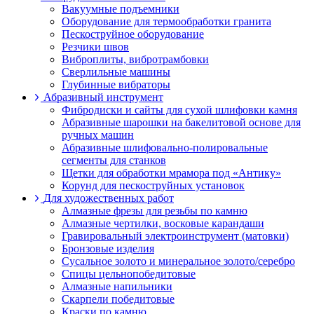
Вакуумные подъемники
Оборудование для термообработки гранита
Пескоструйное оборудование
Резчики швов
Виброплиты, вибротрамбовки
Cверлильные машины
Глубинные вибраторы
Абразивный инструмент
Фибродиски и сайты для сухой шлифовки камня
Абразивные шарошки на бакелитовой основе для
ручных машин
Абразивные шлифовально-полировальные
сегменты для станков
Щетки для обработки мрамора под «Антику»
Корунд для пескоструйных установок
Для художественных работ
Алмазные фрезы для резьбы по камню
Алмазные чертилки, восковые карандаши
Гравировальный электроинструмент (матовки)
Бронзовые изделия
Сусальное золото и минеральное золото/серебро
Спицы цельнопобедитовые
Алмазные напильники
Скарпели победитовые
Краски по камню