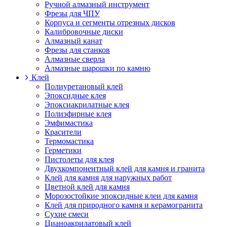
Ручной алмазный инструмент
Фрезы для ЧПУ
Корпуса и сегменты отрезных дисков
Калибровочные диски
Алмазный канат
Фрезы для станков
Алмазные сверла
Алмазные шарошки по камню
Клей
Полиуретановый клей
Эпоксидные клея
Эпоксиакрилатные клея
Полиэфирные клея
Эмфимастика
Красители
Термомастика
Герметики
Пистолеты для клея
Двухкомпонентный клей для камня и гранита
Клей для камня для наружных работ
Цветной клей для камня
Морозостойкие эпоксидные клеи для камня
Клей для природного камня и керамогранита
Сухие смеси
Цианоакрилатовый клей