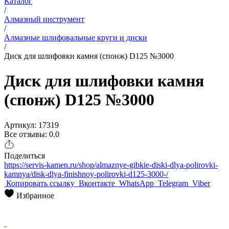
Каталог
/
Алмазный инструмент
/
Алмазные шлифовальные круги и диски
/
Диск для шлифовки камня (спонж) D125 №3000
Диск для шлифовки камня
(спонж) D125 №3000
Артикул: 17319
Все отзывы: 0.0
Поделиться
https://servis-kamen.ru/shop/almaznye-gibkie-diski-dlya-polirovki-
kamnya/disk-dlya-finishnoy-polirovki-d125-3000-/
Копировать ссылку
Вконтакте
WhatsApp
Telegram
Viber
Избранное