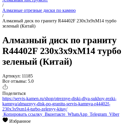
/
Алмазные отрезные диски по камню
/
Алмазный диск по граниту R44402F 230x3x9xМ14 турбо
зеленый (Китай)
Алмазный диск по граниту
R44402F 230x3x9xМ14 турбо
зеленый (Китай)
Артикул: 11185
Все отзывы: 5.0
Поделиться
https://servis-kamen.ru/shop/otreznye-diski-dlya-sukhoy-rezki-
kamnya/almaznyy-disk-po-granitu-servis-kamnya-r44402f-
230x3x9xm14-turbo-zelenyy-kitay/
Копировать ссылку
Вконтакте
WhatsApp
Telegram
Viber
Избранное