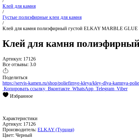
/
Клей для камня
/
Густые полиэфирные клеи для камня
/
Клей для камня полиэфирный густой ELKAY MARBLE GLUE E
Клей для камня полиэфирны
Артикул: 17126
Все отзывы: 3.0
Поделиться
https://servis-kamen.ru/shop/poliefirnye-kleya/kley-dlya-kamnya-poli
Копировать ссылку
Вконтакте
WhatsApp
Telegram
Viber
Избранное
Характеристики
Артикул:
17126
Производитель:
ELKAY (Турция)
Цвет:
Черный