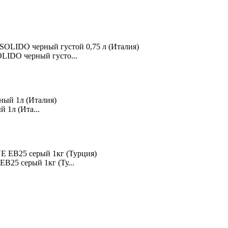
IDO черный густо...
 1л (Ита...
25 серый 1кг (Ту...