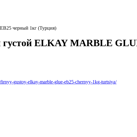
B25 черный 1кг (Турция)
й густой ELKAY MARBLE GLUE
efirnyy-gustoy-elkay-marble-glue-eb25-chernyy-1kg-turtsiya/