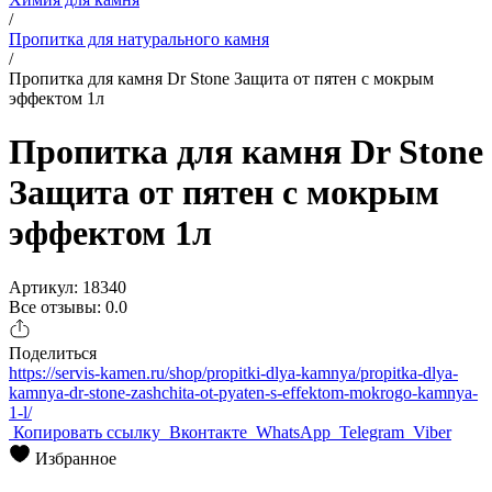
/
Пропитка для натурального камня
/
Пропитка для камня Dr Stone Защита от пятен с мокрым
эффектом 1л
Пропитка для камня Dr Stone
Защита от пятен с мокрым
эффектом 1л
Артикул: 18340
Все отзывы: 0.0
Поделиться
https://servis-kamen.ru/shop/propitki-dlya-kamnya/propitka-dlya-
kamnya-dr-stone-zashchita-ot-pyaten-s-effektom-mokrogo-kamnya-
1-l/
Копировать ссылку
Вконтакте
WhatsApp
Telegram
Viber
Избранное