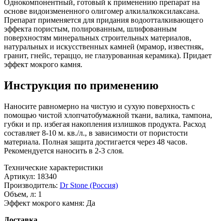
Однокомпонентный, готовый к применению препарат на
основе видоизмененного олигомер алкилалкоксилаксана.
Препарат применяется для придания водоотталкивающего
эффекта пористым, полированным, шлифованным
поверхностям минеральных строительных материалов,
натуральных и искусственных камней (мрамор, известняк,
гранит, гнейс, тераццо, не глазурованная керамика). Придает
эффект мокрого камня.
Инструкция по применению
Наносите равномерно на чистую и сухую поверхность с
помощью чистой хлопчатобумажной ткани, валика, тампона,
губки и пр. избегая накопления излишков продукта. Расход
составляет 8-10 м. кв./л., в зависимости от пористости
материала. Полная защита достигается через 48 часов.
Рекомендуется наносить в 2-3 слоя.
Технические характеристики
Артикул:
18340
Производитель:
Dr Stone (Россия)
Объем, л:
1
Эффект мокрого камня:
Да
Доставка