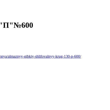
5"П"№600
kamnya/almaznyy-gibkiy-shlifovalnyy-krug-130-p-600/