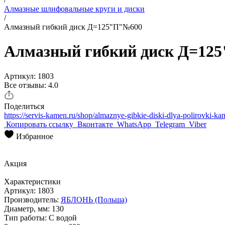
Алмазные шлифовальные круги и диски
/
Алмазный гибкий диск Д=125"П"№600
Алмазный гибкий диск Д=12
Артикул: 1803
Все отзывы: 4.0
Поделиться
https://servis-kamen.ru/shop/almaznye-gibkie-diski-dlya-polirovki-
Копировать ссылку
Вконтакте
WhatsApp
Telegram
Viber
Избранное
Акция
Характеристики
Артикул:
1803
Производитель:
ЯБЛОНЬ (Польша)
Диаметр, мм:
130
Тип работы:
С водой