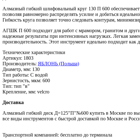
Алмазный гибкий шлифовальный круг 130 П 600 обеспечивает 
позволяя равномерно распределять усилие и добиться идеальной
Гибкость круга позволяет точно следовать контурам, минимизи
АГШК П 600 подходит для работ с мрамором, гранитом и друг
надежные результаты при интенсивных нагрузках. Легкая зам
производительность. Этот инструмент идеально подходит как д
Технические характеристики
Артикул:
1803
Производитель:
ЯБЛОНЬ (Польша)
Диаметр, мм:
130
Тип работы:
С водой
Зернистость, мкм:
600
Тип:
тип "в"
Крепление, мм:
velcro
Доставка
Алмазный гибкий диск Д=125"П"№600 купить в Москве по выго
все виды инструментов с быстрой доставкой по Москве и Росс
Транспортной компанией:
бесплатно до терминала