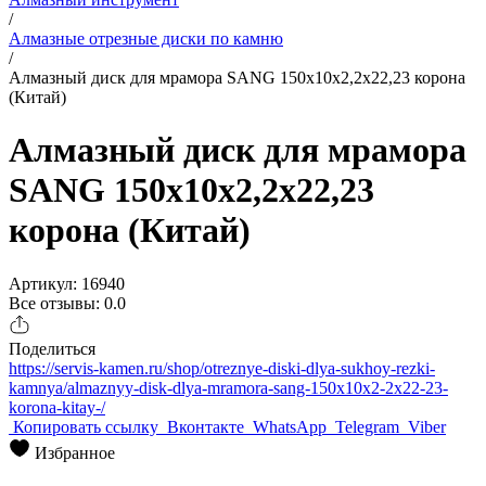
/
Алмазные отрезные диски по камню
/
Алмазный диск для мрамора SANG 150x10x2,2x22,23 корона
(Китай)
Алмазный диск для мрамора
SANG 150x10x2,2x22,23
корона (Китай)
Артикул: 16940
Все отзывы: 0.0
Поделиться
https://servis-kamen.ru/shop/otreznye-diski-dlya-sukhoy-rezki-
kamnya/almaznyy-disk-dlya-mramora-sang-150x10x2-2x22-23-
korona-kitay-/
Копировать ссылку
Вконтакте
WhatsApp
Telegram
Viber
Избранное