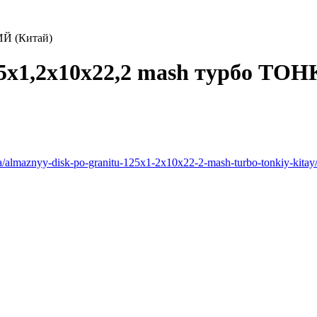
ИЙ (Китай)
5x1,2x10x22,2 mash турбо ТО
ya/almaznyy-disk-po-granitu-125x1-2x10x22-2-mash-turbo-tonkiy-kitay