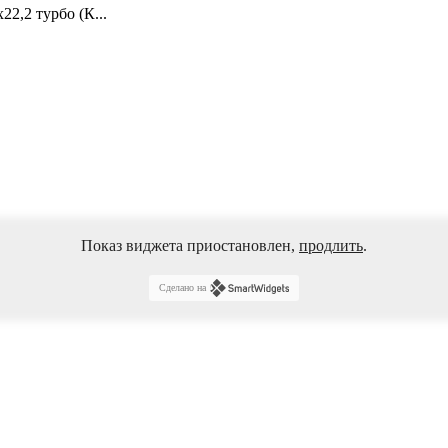
2,2 турбо (К...
Показ виджета приостановлен,
продлить
.
Сделано на