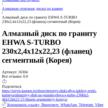
/
Алмазные отрезные диски по камню
/
Алмазный диск по граниту EHWA S-TURBO
230х2,4х12х22,23 (фланец) сегментный (Корея)
Алмазный диск по граниту
EHWA S-TURBO
230х2,4х12х22,23 (фланец)
сегментный (Корея)
Артикул: 16304
Все отзывы: 0.0
Поделиться
https://servis-kamen.ru/shop/otreznye-diski-dlya-sukhoy-rezki-
kamnya/almaznyy-disk-po-granitu-ehwa-s-turbo-230kh2-
4kh12kh22-23-flanets-segmentnyy-koreya/
Копировать ссылку
Вконтакте
WhatsApp
Telegram
Viber