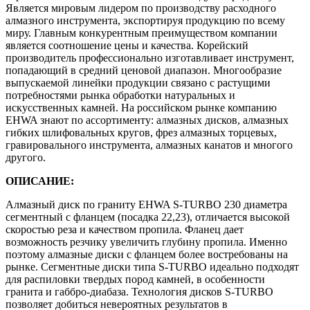
Является мировым лидером по производству расходного
алмазного инструмента, экспортируя продукцию по всему
миру. Главным конкурентным преимуществом компании
является соотношение цены и качества. Корейский
производитель профессионально изготавливает инструмент,
попадающий в средний ценовой диапазон. Многообразие
выпускаемой линейки продукции связано с растущими
потребностями рынка обработки натуральных и
искусственных камней. На российском рынке компанию
EHWA знают по ассортименту: алмазных дисков, алмазных
гибких шлифовальных кругов, фрез алмазных торцевых,
гравировального инструмента, алмазных канатов и многого
другого.
ОПИСАНИЕ:
Алмазный диск по граниту EHWA S-TURBO 230 диаметра
сегментный с фланцем (посадка 22,23), отличается высокой
скоростью реза и качеством пропила. Фланец дает
возможность резчику увеличить глубину пропила. Именно
поэтому алмазные диски с фланцем более востребованы на
рынке. Сегментные диски типа S-TURBO идеально подходят
для распиловки твердых пород камней, в особенности
гранита и габбро-диабаза. Технология дисков S-TURBO
позволяет добиться невероятных результатов в