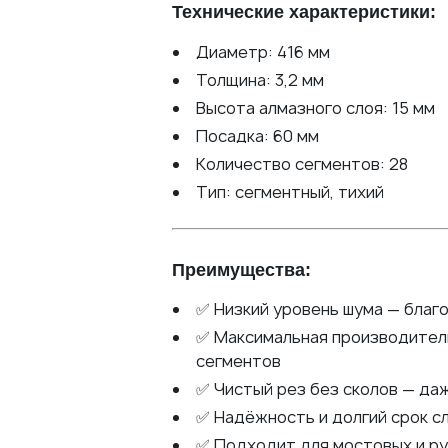
Технические характеристики:
Банковской картой
По счету
для юридических лиц
Диаметр: 416 мм
Толщина: 3,2 мм
Высота алмазного слоя: 15 мм
Посадка: 60 мм
Количество сегментов: 28
Тип: сегментный, тихий
Преимущества:
✅ Низкий уровень шума — благ
✅ Максимальная производитель
сегментов
✅ Чистый рез без сколов — да
✅ Надёжность и долгий срок 
✅ Подходит для мостовых и ру