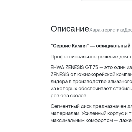
Описание
Характеристики
Дос
"Сервис Камня" — официальный
Доставка
Профессиональное решение для то
17402
EHWA (Корея)
EHWA ZENESIS GT75 — это один и
ZENESIS от южнокорейской компа
400
лидера в производстве алмазного
Гранит
из которых обеспечивает стабиль
Транспортной компанией:
Zenesis
беспл
рез без сколов.
С водой
Сегментный диск предназначен дл
материалам. Усиленный корпус и 
Бесшумный
Оплата
максимальным комфортом — даже 
Наличными
при получении