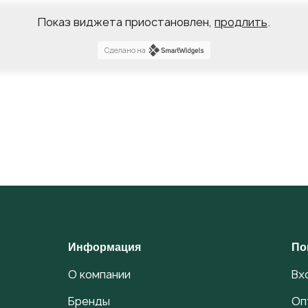
Показ виджета приостановлен,
продлить
.
Сделано на
Информация
По
О компании
Вх
Бренды
Оп