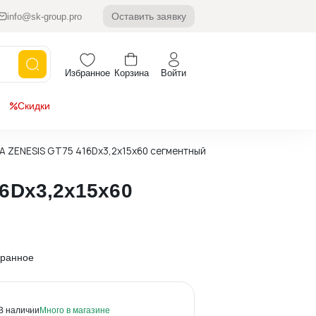
Оставить заявку
info@sk-group.pro
Избранное
Корзина
Войти
Скидки
A ZENESIS GT75 416Dx3,2x15x60 сегментный ТИХИЙ 28 зубьев (Коре
6Dx3,2x15x60
ранное
В наличии
Много
в магазине