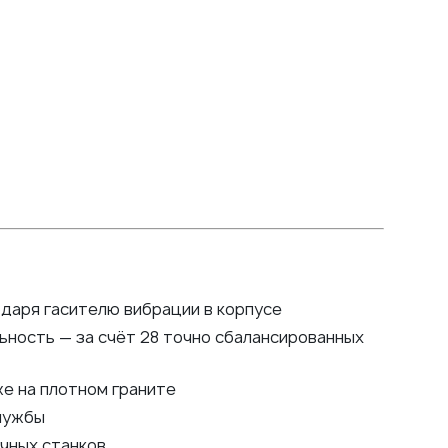
одаря гасителю вибрации в корпусе
ность — за счёт 28 точно сбалансированных
же на плотном граните
службы
чных станков