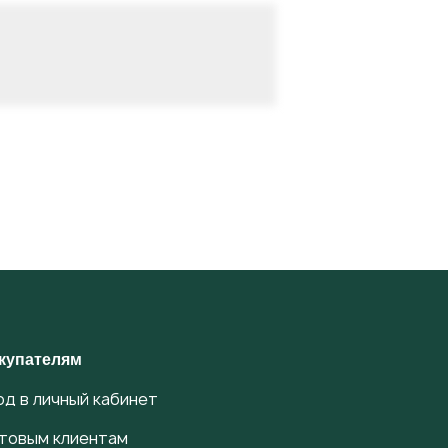
купателям
од в личный кабинет
товым клиентам