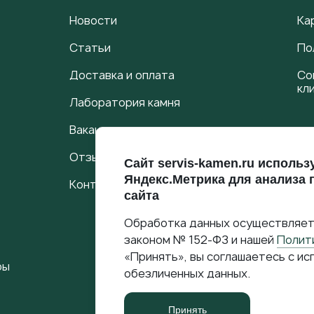
Новости
Ка
Статьи
По
Доставка и оплата
Со
кл
Лаборатория камня
Вакансии
Гр
Отзывы
Сайт servis-kamen.ru использ
пн-
Яндекс.Метрика для анализа
сб:
Контакты
сайта
Мы
Обработка данных осуществляет
законом № 152-ФЗ и нашей
Полит
«Принять», вы соглашаетесь с ис
ры
обезличенных данных.
Принять