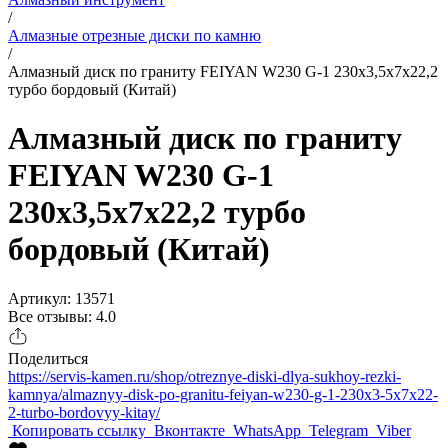
/
Алмазные отрезные диски по камню
/
Алмазный диск по граниту FEIYAN W230 G-1 230x3,5x7x22,2
турбо бордовый (Китай)
Алмазный диск по граниту
FEIYAN W230 G-1
230x3,5x7x22,2 турбо
бордовый (Китай)
Артикул: 13571
Все отзывы: 4.0
Поделиться
https://servis-kamen.ru/shop/otreznye-diski-dlya-sukhoy-rezki-
kamnya/almaznyy-disk-po-granitu-feiyan-w230-g-1-230x3-5x7x22-
2-turbo-bordovyy-kitay/
Копировать ссылку
Вконтакте
WhatsApp
Telegram
Viber