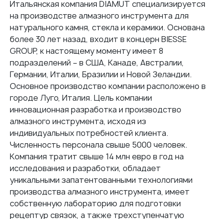
Итальянская компания DIAMUT специализируется
13374
на производстве алмазного инструмента для
DIAMUT (Италия)
натурального камня, стекла и керамики. Основана
125
более 30 лет назад, входит в концерн BIESSE
Мрамор
GROUP, к настоящему моменту имеет 8
Гальваника
подразделений – в США, Канаде, Австралии,
Германии, Италии, Бразилии и Новой Зеландии.
Без воды
Основное производство компании расположено в
M14
Транспортной компанией:
бесплатно до
городе Луго, Италия. Цель компании
терминала
инновационная разработка и производство
алмазного инструмента, исходя из
индивидуальных потребностей клиента.
Оплата
Численность персонала свыше 5000 человек.
Компания тратит свыше 14 млн евро в год на
Наличными
при получении
исследования и разработки, обладает
Банковской картой
уникальными запатентованными технологиями
По счету
для юридических лиц
производства алмазного инструмента, имеет
собственную лабораторию для подготовки
рецептур связок, а также трехступенчатую