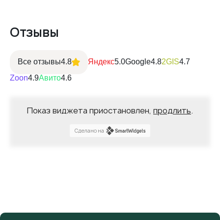
Отзывы
Все отзывы
4.8
Яндекс
5.0
Google
4.8
2GIS
4.7
Zoon
4.9
Авито
4.6
Показ виджета приостановлен,
продлить
.
Сделано на