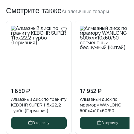
Смотрите также
Аналогичные товары
1 650 ₽
5 950 ₽
17 952 ₽
По запросу
Алмазный диск по граниту
Алмазный диск по
Алмазный диск по
Алмазный диск по
KEBOHR SUPER 115x22,2
мрамору DIAMUT 1A1R
мрамору WANLONG
мрамору DIAMUT
турбо (Германия)
EMUP 150х2,5х5хМ14
500х4х10х60/50
125х2,5х3,5хМ14
Гальв. с зубом...
сегментный бесшумный ...
гальваника с зубом (Ит...
В корзину
В корзину
Нет в наличии
В корзину