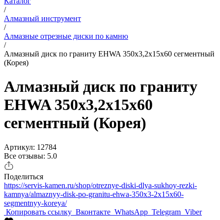
Каталог
/
Алмазный инструмент
/
Алмазные отрезные диски по камню
/
Алмазный диск по граниту EHWA 350x3,2x15x60 сегментный
(Корея)
Алмазный диск по граниту
EHWA 350x3,2x15x60
сегментный (Корея)
Артикул: 12784
Все отзывы: 5.0
Поделиться
https://servis-kamen.ru/shop/otreznye-diski-dlya-sukhoy-rezki-
kamnya/almaznyy-disk-po-granitu-ehwa-350x3-2x15x60-
segmentnyy-koreya/
Копировать ссылку
Вконтакте
WhatsApp
Telegram
Viber