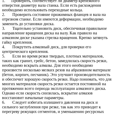
1. Проверить, соответствует ли диаметр крепежного
отверстия диаметру вала станка. Если есть расхождения
необходимо использовать переходные кольца.
2. Проверить состояние прижимных фланцев и вала на
отрезном станке. Если имеются деформации, необходимо
заменить до установки диска.
3. Тщательно установить диск, обеспечивая правильное
направление вращения диска на валу. Как правило на
алмазном диске указана стрелка вращения. Крепко затянуть
гайку крепления.
4. Покрутить алмазный диск, для проверки его
центрического крепления.
5. Если во время резки твердых, плотных материалов,
таких как гранит, грейс, бетон, замедлилась скорость резки,
необходимо вскрыть алмазы. Для этого необходимо
произвести несколько мелких резов на абразивном материале
(бетон, кирпич, песчаник). Это улучшит производительность
и обеспечит хорошую скорость резки. Надо понимать, что для
многих материалов скорость резки остается постоянной на
протяжении всего периода эксплуатации алмазного диска.
Однако если скорость снизилась, вскрытие алмазов
восстановит начальные параметры.
6. Следует избегать излишнего давления на диск и
сильного заглубления при резке, так как это приводит к
перегреву режущих сегментов, и уменьшению ресурсных