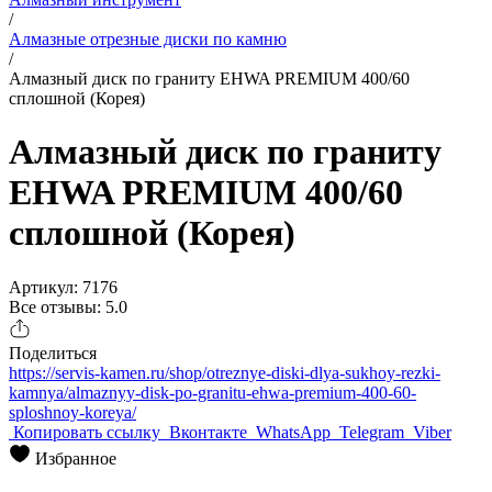
/
Алмазные отрезные диски по камню
/
Алмазный диск по граниту EHWA PREMIUM 400/60
сплошной (Корея)
Алмазный диск по граниту
EHWA PREMIUM 400/60
сплошной (Корея)
Артикул: 7176
Все отзывы: 5.0
Поделиться
https://servis-kamen.ru/shop/otreznye-diski-dlya-sukhoy-rezki-
kamnya/almaznyy-disk-po-granitu-ehwa-premium-400-60-
sploshnoy-koreya/
Копировать ссылку
Вконтакте
WhatsApp
Telegram
Viber
Избранное