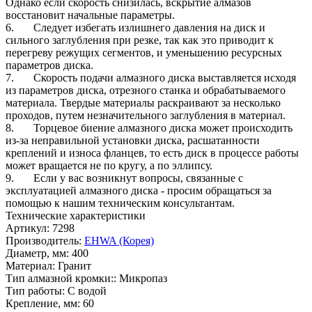
Однако если скорость снизилась, вскрытие алмазов
восстановит начальные параметры.
6. Следует избегать излишнего давления на диск и
сильного заглубления при резке, так как это приводит к
перегреву режущих сегментов, и уменьшению ресурсных
параметров диска.
7. Скорость подачи алмазного диска выставляется исходя
из параметров диска, отрезного станка и обрабатываемого
материала. Твердые материалы раскраивают за несколько
проходов, путем незначительного заглубления в материал.
8. Торцевое биение алмазного диска может происходить
из-за неправильной установки диска, расшатанности
креплений и износа фланцев, то есть диск в процессе работы
может вращается не по кругу, а по эллипсу.
9. Если у вас возникнут вопросы, связанные с
эксплуатацией алмазного диска - просим обращаться за
помощью к нашим техническим консультантам.
Технические характеристики
Артикул:
7298
Производитель:
EHWA (Корея)
Диаметр, мм:
400
Материал:
Гранит
Тип алмазной кромки::
Микропаз
Тип работы:
С водой
Крепление, мм:
60