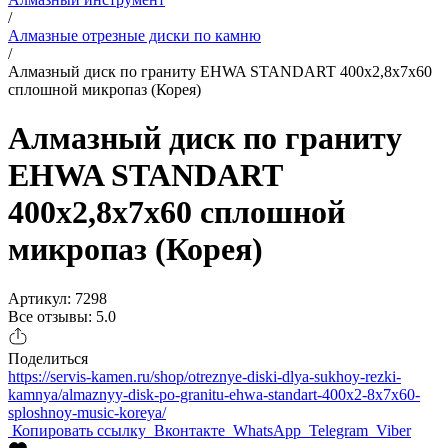
/
Алмазные отрезные диски по камню
/
Алмазный диск по граниту EHWA STANDART 400x2,8x7x60
сплошной микропаз (Корея)
Алмазный диск по граниту
EHWA STANDART
400x2,8x7x60 сплошной
микропаз (Корея)
Артикул: 7298
Все отзывы: 5.0
Поделиться
https://servis-kamen.ru/shop/otreznye-diski-dlya-sukhoy-rezki-
kamnya/almaznyy-disk-po-granitu-ehwa-standart-400x2-8x7x60-
sploshnoy-music-koreya/
Копировать ссылку
Вконтакте
WhatsApp
Telegram
Viber