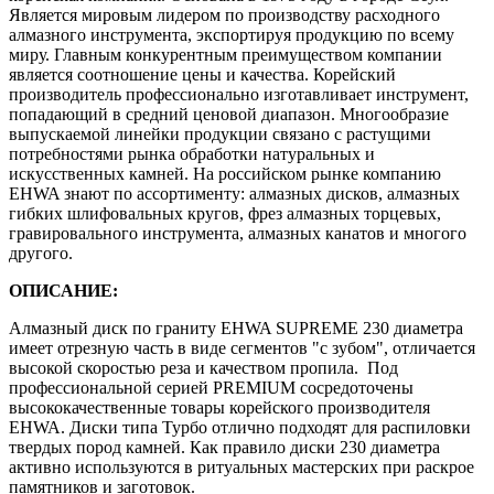
Является мировым лидером по производству расходного
алмазного инструмента, экспортируя продукцию по всему
миру. Главным конкурентным преимуществом компании
является соотношение цены и качества. Корейский
производитель профессионально изготавливает инструмент,
попадающий в средний ценовой диапазон. Многообразие
выпускаемой линейки продукции связано с растущими
потребностями рынка обработки натуральных и
искусственных камней. На российском рынке компанию
EHWA знают по ассортименту: алмазных дисков, алмазных
гибких шлифовальных кругов, фрез алмазных торцевых,
гравировального инструмента, алмазных канатов и многого
другого.
ОПИСАНИЕ:
Алмазный диск по граниту EHWA SUPREME 230 диаметра
имеет отрезную часть в виде сегментов "с зубом", отличается
высокой скоростью реза и качеством пропила. Под
профессиональной серией PREMIUM сосредоточены
высококачественные товары корейского производителя
EHWA. Диски типа Турбо отлично подходят для распиловки
твердых пород камней. Как правило диски 230 диаметра
активно используются в ритуальных мастерских при раскрое
памятников и заготовок.