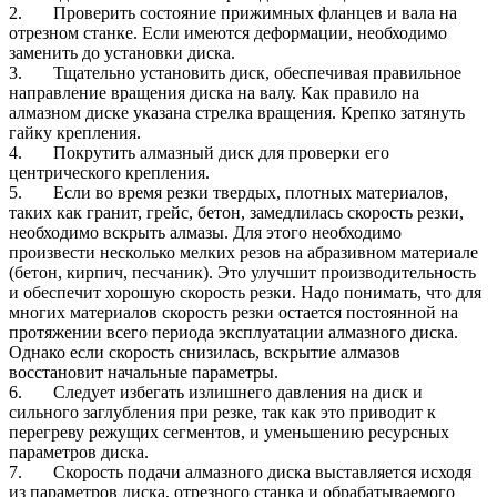
2. Проверить состояние прижимных фланцев и вала на
отрезном станке. Если имеются деформации, необходимо
заменить до установки диска.
3. Тщательно установить диск, обеспечивая правильное
направление вращения диска на валу. Как правило на
алмазном диске указана стрелка вращения. Крепко затянуть
гайку крепления.
4. Покрутить алмазный диск для проверки его
центрического крепления.
5. Если во время резки твердых, плотных материалов,
таких как гранит, грейс, бетон, замедлилась скорость резки,
необходимо вскрыть алмазы. Для этого необходимо
произвести несколько мелких резов на абразивном материале
(бетон, кирпич, песчаник). Это улучшит производительность
и обеспечит хорошую скорость резки. Надо понимать, что для
многих материалов скорость резки остается постоянной на
протяжении всего периода эксплуатации алмазного диска.
Однако если скорость снизилась, вскрытие алмазов
восстановит начальные параметры.
6. Следует избегать излишнего давления на диск и
сильного заглубления при резке, так как это приводит к
перегреву режущих сегментов, и уменьшению ресурсных
параметров диска.
7. Скорость подачи алмазного диска выставляется исходя
из параметров диска, отрезного станка и обрабатываемого