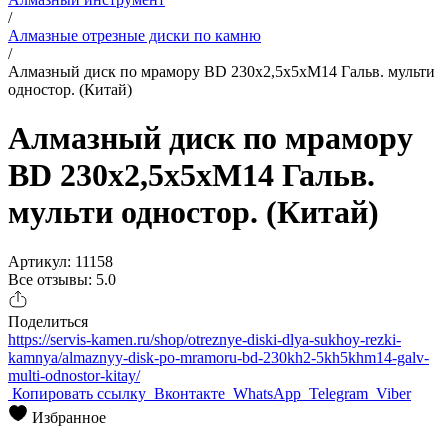
/
Алмазные отрезные диски по камню
/
Алмазный диск по мрамору BD 230х2,5х5хМ14 Гальв. мульти
одностор. (Китай)
Алмазный диск по мрамору
BD 230х2,5х5хМ14 Гальв.
мульти одностор. (Китай)
Артикул: 11158
Все отзывы: 5.0
Поделиться
https://servis-kamen.ru/shop/otreznye-diski-dlya-sukhoy-rezki-
kamnya/almaznyy-disk-po-mramoru-bd-230kh2-5kh5khm14-galv-
multi-odnostor-kitay/
Копировать ссылку
Вконтакте
WhatsApp
Telegram
Viber
Избранное