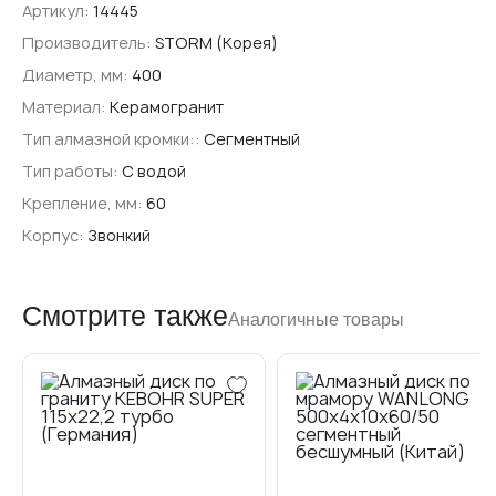
Артикул:
14445
Производитель:
STORM (Корея)
Диаметр, мм:
400
Материал:
Керамогранит
Тип алмазной кромки::
Сегментный
Тип работы:
С водой
Крепление, мм:
60
Транспортной компанией:
бесплатно до
терминала
Корпус:
Звонкий
Оплата
Смотрите также
Аналогичные товары
Наличными
при получении
Банковской картой
По счету
для юридических лиц