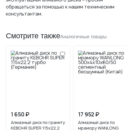
обращаться за помощью к нашим техническим
консультантам.
Смотрите также
Аналогичные товары
1 650 ₽
6 600 ₽
17 952 ₽
Алмазный диск по граниту
Алмазный диск по граниту
Алмазный диск по
KEBOHR SUPER 115x22,2
YANTAI 400xh20x60
мрамору WANLONG