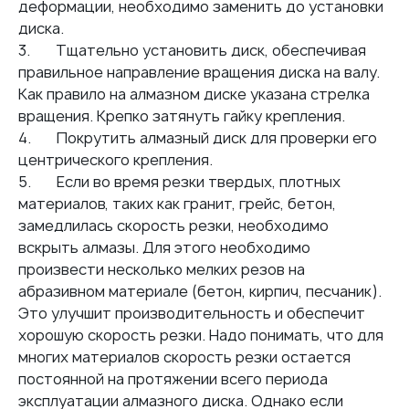
60
Транспортной компанией:
бесплатно до
деформации, необходимо заменить до установки
терминала
диска.
3. Тщательно установить диск, обеспечивая
правильное направление вращения диска на валу.
Оплата
Как правило на алмазном диске указана стрелка
вращения. Крепко затянуть гайку крепления.
Наличными
при получении
4. Покрутить алмазный диск для проверки его
Банковской картой
центрического крепления.
5. Если во время резки твердых, плотных
По счету
для юридических лиц
материалов, таких как гранит, грейс, бетон,
замедлилась скорость резки, необходимо
вскрыть алмазы. Для этого необходимо
произвести несколько мелких резов на
абразивном материале (бетон, кирпич, песчаник).
Это улучшит производительность и обеспечит
хорошую скорость резки. Надо понимать, что для
многих материалов скорость резки остается
постоянной на протяжении всего периода
эксплуатации алмазного диска. Однако если