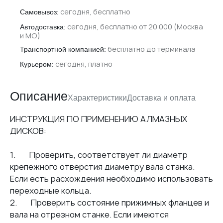
сегодня, бесплатно
Самовывоз:
сегодня, бесплатно от 20 000 (Москва
Автодоставка:
и МО)
бесплатно до терминала
Транспортной компанией:
сегодня, платно
Курьером:
Описание
Характеристики
Доставка и оплата
ИНСТРУКЦИЯ ПО ПРИМЕНЕНИЮ АЛМАЗНЫХ
Доставка
ДИСКОВ:
12221
YANTAI (Китай)
1. Проверить, соответствует ли диаметр
крепежного отверстия диаметру вала станка.
400
Если есть расхождения необходимо использовать
Гранит
переходные кольца.
Сегментный
2. Проверить состояние прижимных фланцев и
С водой
вала на отрезном станке. Если имеются