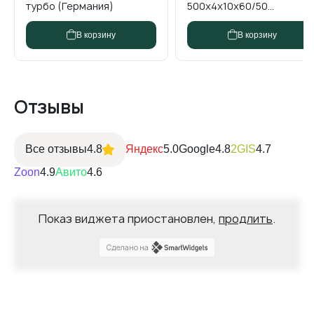
турбо (Германия)
сегментный Dn (Китай)
500х4х10х60/50
сегментный бесшумный ...
В корзину
В корзину
В корзину
Отзывы
Все отзывы
4.8
Яндекс
5.0
Google
4.8
2GIS
4.7
Zoon
4.9
Авито
4.6
Показ виджета приостановлен,
продлить
.
Сделано на