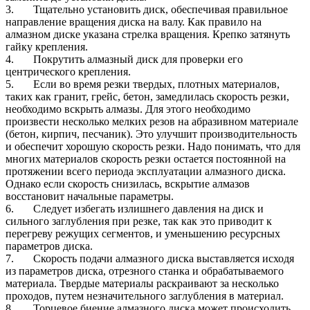
3. Тщательно установить диск, обеспечивая правильное
направление вращения диска на валу. Как правило на
алмазном диске указана стрелка вращения. Крепко затянуть
гайку крепления.
4. Покрутить алмазный диск для проверки его
центрического крепления.
5. Если во время резки твердых, плотных материалов,
таких как гранит, грейс, бетон, замедлилась скорость резки,
необходимо вскрыть алмазы. Для этого необходимо
произвести несколько мелких резов на абразивном материале
(бетон, кирпич, песчаник). Это улучшит производительность
и обеспечит хорошую скорость резки. Надо понимать, что для
многих материалов скорость резки остается постоянной на
протяжении всего периода эксплуатации алмазного диска.
Однако если скорость снизилась, вскрытие алмазов
восстановит начальные параметры.
6. Следует избегать излишнего давления на диск и
сильного заглубления при резке, так как это приводит к
перегреву режущих сегментов, и уменьшению ресурсных
параметров диска.
7. Скорость подачи алмазного диска выставляется исходя
из параметров диска, отрезного станка и обрабатываемого
материала. Твердые материалы раскраивают за несколько
проходов, путем незначительного заглубления в материал.
8. Торцевое биение алмазного диска может происходить