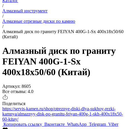
Каталог
/
Алмазный инструмент
/
Алмазные отрезные диски по камню
/
Алмазный диск по граниту FEIYAN 400G-1-Sх 400x18x50/60
(Китай)
Алмазный диск по граниту
FEIYAN 400G-1-Sх
400x18x50/60 (Китай)
Артикул: 8605
Все отзывы: 4.0
Поделиться
https://servis-kamen.ru/shop/otreznye-diski-dlya-sukhoy-rezki-
kamnya/almaznyy-disk-po-granitu-feiyan-400g-1-skh-400x18x50-
60-kitay/
Копировать ссылку
Вконтакте
WhatsApp
Telegram
Viber