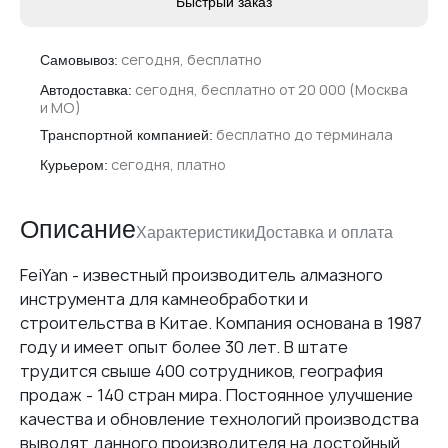
Быстрый заказ
сегодня, бесплатно
Самовывоз:
сегодня, бесплатно от 20 000 (Москва
Автодоставка:
и МО)
бесплатно до терминала
Транспортной компанией:
сегодня, платно
Курьером:
Описание
Характеристики
Доставка и оплата
FeiYan - известный производитель алмазного
Доставка
инструмента для камнеобработки и
12937
строительства в Китае. Компания основана в 1987
FEIYAN (Китай)
году и имеет опыт более 30 лет. В штате
трудится свыше 400 сотрудников, география
400
продаж - 140 стран мира. Постоянное улучшение
Гранит
качества и обновление технологий производства
Сегментный
выводят данного производителя на достойный