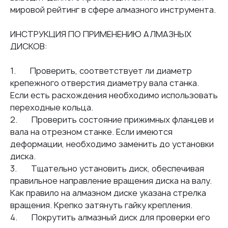
С водой
мировой рейтинг в сфере алмазного инструмента.
50
Транспортной компанией:
бесплатно до
терминала
ИНСТРУКЦИЯ ПО ПРИМЕНЕНИЮ АЛМАЗНЫХ
ДИСКОВ:
Оплата
1. Проверить, соответствует ли диаметр
крепежного отверстия диаметру вала станка.
Наличными
при получении
Если есть расхождения необходимо использовать
Банковской картой
переходные кольца.
2. Проверить состояние прижимных фланцев и
По счету
для юридических лиц
вала на отрезном станке. Если имеются
деформации, необходимо заменить до установки
диска.
3. Тщательно установить диск, обеспечивая
правильное направление вращения диска на валу.
Как правило на алмазном диске указана стрелка
вращения. Крепко затянуть гайку крепления.
4. Покрутить алмазный диск для проверки его