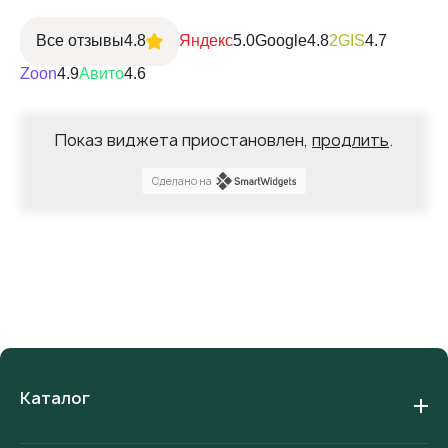
Все отзывы
4.8
Яндекс
5.0
Google
4.8
2GIS
4.7
Zoon
4.9
Авито
4.6
Показ виджета приостановлен,
продлить
.
Сделано на
Каталог