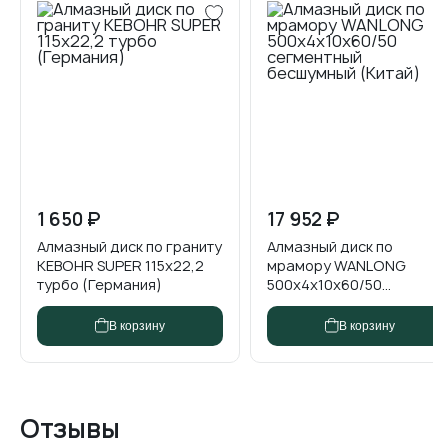
1 650 ₽
9 680 ₽
17 952 ₽
18 920 ₽
Алмазный диск по граниту
Отрезной диск Д=300
Алмазный диск по
Отрезной диск Д=600
KEBOHR SUPER 115x22,2
R300M-1-0 H10 50/60
мрамору WANLONG
R600G-1-M H10 50/60
турбо (Германия)
(FEIYAN)
500х4х10х60/50
сегментный бесшумный ...
В корзину
В корзину
В корзину
В корзину
Отзывы